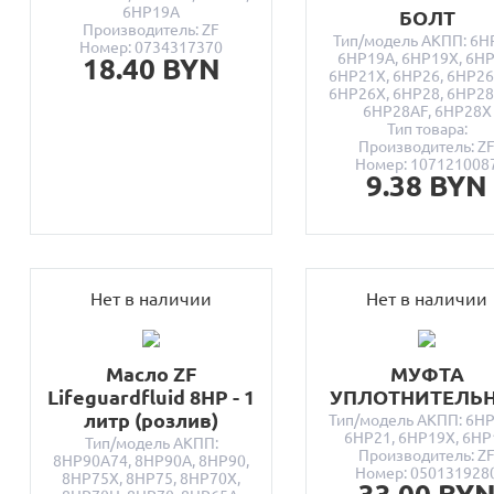
6HP19A
БОЛТ
Производитель: ZF
Тип/модель АКПП: 6H
Номер: 0734317370
6HP19A, 6HP19X, 6HP
18.40 BYN
6HP21X, 6HP26, 6HP26
6HP26X, 6HP28, 6HP28
6HP28AF, 6HP28X
Тип товара:
Производитель: Z
Номер: 107121008
9.38 BYN
Нет в наличии
Нет в наличии
Масло ZF
МУФТА
Lifeguardfluid 8HP - 1
УПЛОТНИТЕЛЬ
литр (розлив)
Тип/модель АКПП: 6HP
6HP21, 6HP19X, 6HP
Тип/модель АКПП:
Производитель: Z
8HP90A74, 8HP90A, 8HP90,
Номер: 050131928
8HP75X, 8HP75, 8HP70X,