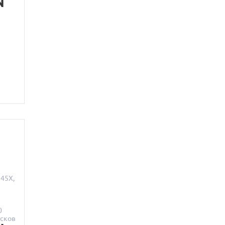
N
45X,
F
0
исков