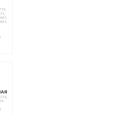
P19,
21,
A61,
A61,
F
7
НАЯ
21X,
19
F
0