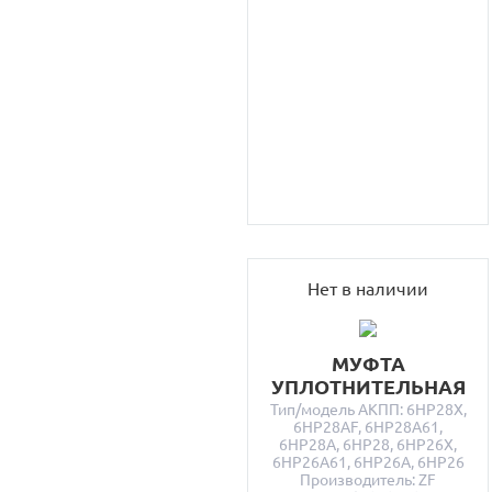
Нет в наличии
МУФТА
УПЛОТНИТЕЛЬНАЯ
Тип/модель АКПП: 6HP28X,
6HP28AF, 6HP28A61,
6HP28A, 6HP28, 6HP26X,
6HP26A61, 6HP26A, 6HP26
Производитель: ZF