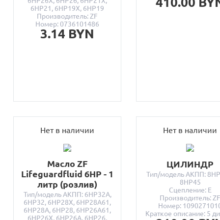
410.00 BY
6HP26X, 6HP26, 6HP21X,
6HP21, 6HP19X, 6HP19
Производитель: ZF
Номер: 0736101486
3.14 BYN
Нет в наличии
Нет в наличии
Масло ZF
ЦИЛИНДР
Lifeguardfluid 6HP - 1
Тип/модель АКПП: 8HP
8HP45
литр (розлив)
Сцепление: E
Тип/модель АКПП: 6HP32A,
Производитель: Z
6HP32, 6HP28X, 6HP28A61,
Номер: 109027101
6HP28A, 6HP28, 6HP26A61,
Краткое описание: 5 д
6HP26X, 6HP26A, 6HP26,