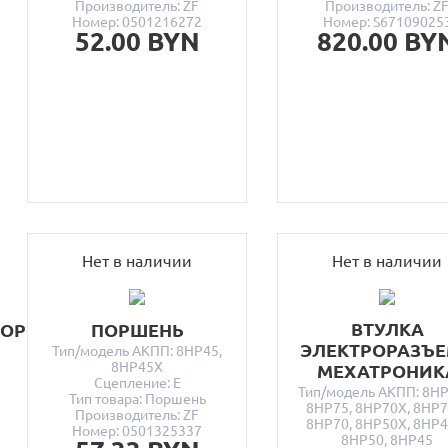
Производитель: ZF
Производитель: Z
Номер: 0501216272
Номер: S67109025
52.00 BYN
820.00 BY
Нет в наличии
Нет в наличии
ВТУЛКА
ТОР
ПОРШЕНЬ
ЭЛЕКТРОРАЗЪ
Тип/модель АКПП: 8HP45,
8HP45X
МЕХАТРОНИК
Сцепление: E
Тип/модель АКПП: 8HP
Тип товара: Поршень
8HP75, 8HP70X, 8HP7
Производитель: ZF
8HP70, 8HP50X, 8HP4
Номер: 0501325337
8HP50, 8HP45