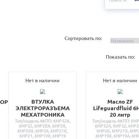
Сортировать по:
Показать по:
Нет в наличии
Нет в наличии
ВТУЛКА
Масло ZF
ТОР
ЭЛЕКТРОРАЗЪЕМА
Lifeguardfluid 6H
МЕХАТРОНИКА
20 литр
Тип/модель АКПП: 6HP32X,
Тип/модель АКПП: 6HP
6HP32, 6HP28X, 6HP28,
6HP32A, 6HP32, 6HP2
6HP26X, 6HP26, 6HP21X,
6HP26, 6HP21X, 6HP
6HP21, 6HP19X, 6HP19
6HP19X, 6HP19A, 6H