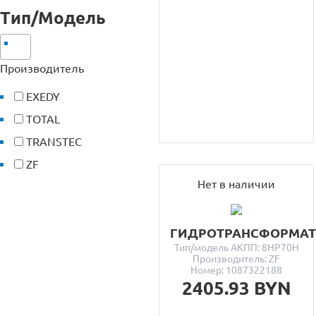
Тип/Модель
Производитель
EXEDY
TOTAL
TRANSTEC
ZF
Нет в наличии
ГИДРОТРАНСФОРМА
Тип/модель АКПП: 8HP70H
Производитель: ZF
Номер: 1087322188
2405.93 BYN