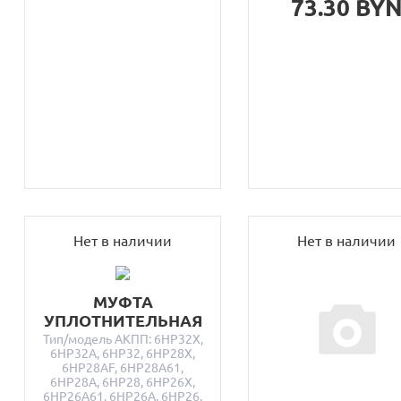
73.30 BY
Нет в наличии
Нет в наличии
МУФТА
УПЛОТНИТЕЛЬНАЯ
Тип/модель АКПП: 6HP32X,
6HP32A, 6HP32, 6HP28X,
6HP28AF, 6HP28A61,
6HP28A, 6HP28, 6HP26X,
6HP26A61, 6HP26A, 6HP26,