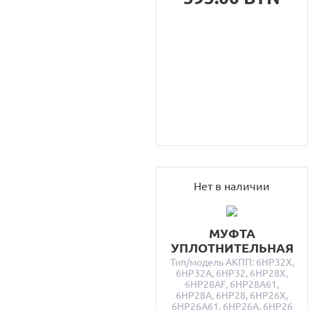
Нет в наличии
МУФТА
УПЛОТНИТЕЛЬНАЯ
Тип/модель АКПП: 6HP32X,
6HP32A, 6HP32, 6HP28X,
6HP28AF, 6HP28A61,
6HP28A, 6HP28, 6HP26X,
6HP26A61, 6HP26A, 6HP26