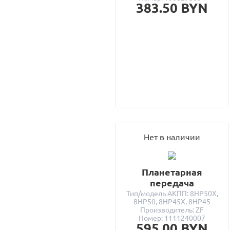
383.50 BYN
Нет в наличии
Планетарная
передача
Тип/модель АКПП: 8HP50X,
8HP50, 8HP45X, 8HP45
Производитель: ZF
Номер: 1111240007
595.00 BYN