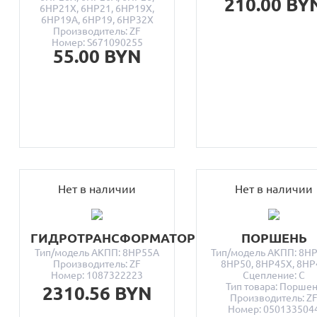
210.00 BY
6HP21X, 6HP21, 6HP19X,
6HP19A, 6HP19, 6HP32X
Производитель: ZF
Номер: S671090255
55.00 BYN
Нет в наличии
Нет в наличии
ГИДРОТРАНСФОРМАТОР
ПОРШЕНЬ
Тип/модель АКПП: 8HP55A
Тип/модель АКПП: 8HP
Производитель: ZF
8HP50, 8HP45X, 8HP
Номер: 1087322223
Сцепление: C
Тип товара: Порше
2310.56 BYN
Производитель: Z
Номер: 050133504