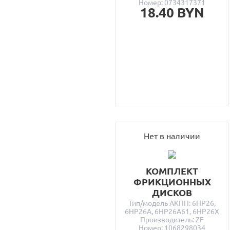
Номер: 0734317371
18.40 BYN
Нет в наличии
КОМПЛЕКТ
ФРИКЦИОННЫХ
ДИСКОВ
Тип/модель АКПП: 6HP26,
6HP26A, 6HP26A61, 6HP26X
Производитель: ZF
Номер: 1068298034