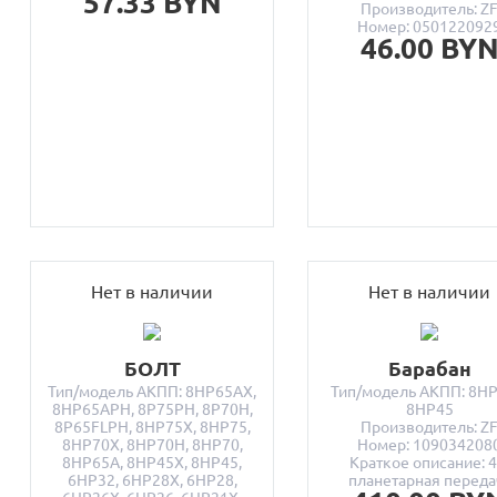
57.33 BYN
Производитель: Z
Номер: 050122092
46.00 BY
Нет в наличии
Нет в наличии
БОЛТ
Барабан
Тип/модель АКПП: 8HP65AX,
Тип/модель АКПП: 8HP
8HP65APH, 8P75PH, 8P70H,
8HP45
8P65FLPH, 8HP75X, 8HP75,
Производитель: Z
8HP70X, 8HP70H, 8HP70,
Номер: 109034208
8HP65A, 8HP45X, 8HP45,
Краткое описание: 4
6HP32, 6HP28X, 6HP28,
планетарная переда