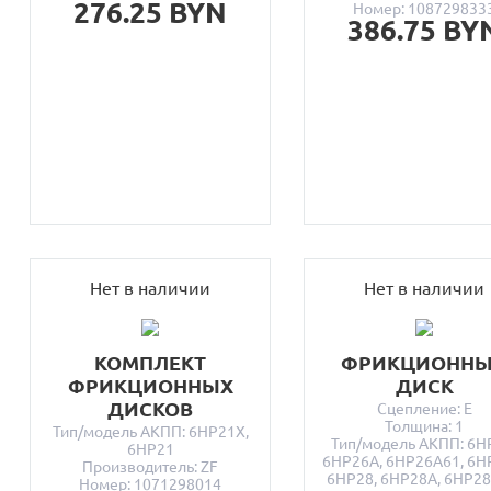
276.25 BYN
Номер: 108729833
386.75 BY
Нет в наличии
Нет в наличии
КОМПЛЕКТ
ФРИКЦИОНН
ФРИКЦИОННЫХ
ДИСК
ДИСКОВ
Сцепление: E
Толщина: 1
Тип/модель АКПП: 6HP21X,
Тип/модель АКПП: 6H
6HP21
6HP26A, 6HP26A61, 6H
Производитель: ZF
6HP28, 6HP28A, 6HP28
Номер: 1071298014