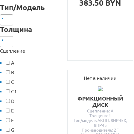
383.50 BYN
Тип/Модель
Толщина
Сцепление
A
B
Нет в наличии
C
C1
ФРИКЦИОННЫЙ
D
ДИСК
E
Сцепление: A
Толщина: 1
F
Тип/модель АКПП: 8HP45X,
8HP45
G
Производитель: ZF