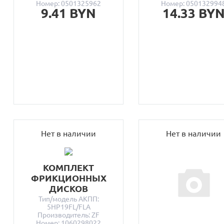
Номер: 0501325962
Номер: 050132994
9.41 BYN
14.33 BY
Нет в наличии
Нет в наличии
КОМПЛЕКТ
ФРИКЦИОННЫХ
ДИСКОВ
Тип/модель АКПП:
5HP19FL/FLA
Производитель: ZF
Номер: 1060298022