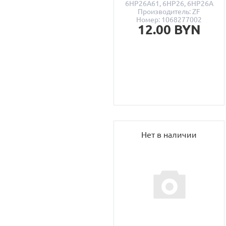
6HP26A61, 6HP26, 6HP26A
Производитель: ZF
Номер: 1068277002
12.00 BYN
Нет в наличии