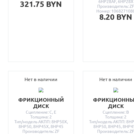
6HP28AF, 6HP28X
321.75 BYN
Производитель: Z
Номер: 106827108
8.20 BYN
Нет в наличии
Нет в наличии
ФРИКЦИОННЫЙ
ФРИКЦИОНН
ДИСК
ДИСК
Сцепление: C, E
Сцепление: B
Толщина: 2
Толщина: 2
Тип/модель АКПП: 8HP50X,
Тип/модель АКПП: 8HP
8HP50, 8HP45X, 8HP45
8HP50, 8HP45, 8HP4
Производитель: ZF
Производитель: Z