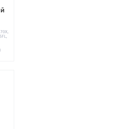
ЫЙ
70X,
5FL,
F
1
N