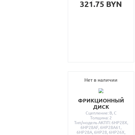
321.75 BYN
Нет в наличии
ФРИКЦИОННЫЙ
ДИСК
Сцепление: B, C
Толщина: 2
Тип/модель АКПП: 6HP28X,
6HP28AF, 6HP28A61,
6HP28A, 6HP28, 6HP26X,