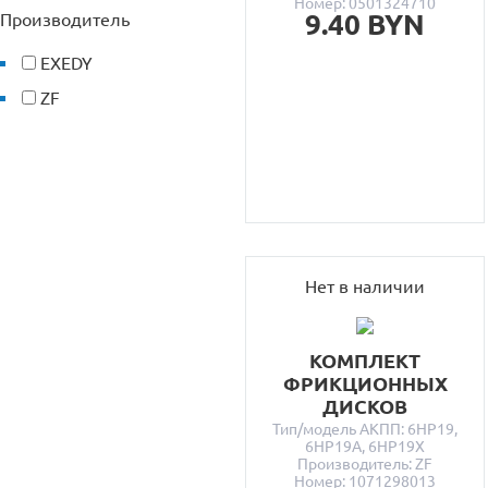
Номер: 0501324710
9.40 BYN
Производитель
EXEDY
ZF
Нет в наличии
КОМПЛЕКТ
ФРИКЦИОННЫХ
ДИСКОВ
Тип/модель АКПП: 6HP19,
6HP19A, 6HP19X
Производитель: ZF
Номер: 1071298013