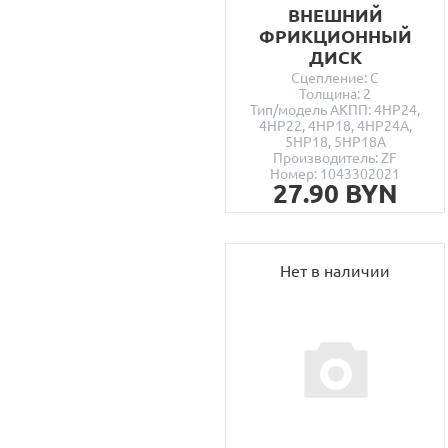
ВНЕШНИЙ
ФРИКЦИОННЫЙ
ДИСК
Сцепление: C
Толщина: 2
Тип/модель АКПП: 4HP24,
4HP22, 4HP18, 4HP24A,
5HP18, 5HP18A
Производитель: ZF
Номер: 1043302021
27.90 BYN
Нет в наличии