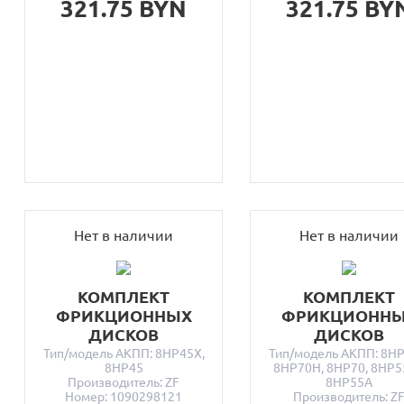
321.75 BYN
321.75 BY
Нет в наличии
Нет в наличии
КОМПЛЕКТ
КОМПЛЕКТ
ФРИКЦИОННЫХ
ФРИКЦИОНН
ДИСКОВ
ДИСКОВ
Тип/модель АКПП: 8HP45X,
Тип/модель АКПП: 8HP
8HP45
8HP70H, 8HP70, 8HP5
Производитель: ZF
8HP55A
Номер: 1090298121
Производитель: Z