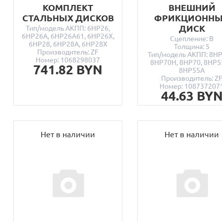
КОМПЛЕКТ
ВНЕШНИЙ
СТАЛЬНЫХ ДИСКОВ
ФРИКЦИОНН
ДИСК
Тип/модель АКПП: 6HP26,
6HP26A, 6HP26A61, 6HP26X,
Сцепление: B
6HP28, 6HP28A, 6HP28X
Толщина: 5
Производитель: ZF
Тип/модель АКПП: 8HP
Номер: 1068298037
8HP70H, 8HP70, 8HP5
741.82 BYN
8HP55A
Производитель: Z
Номер: 108737207
44.63 BY
Нет в наличии
Нет в наличии