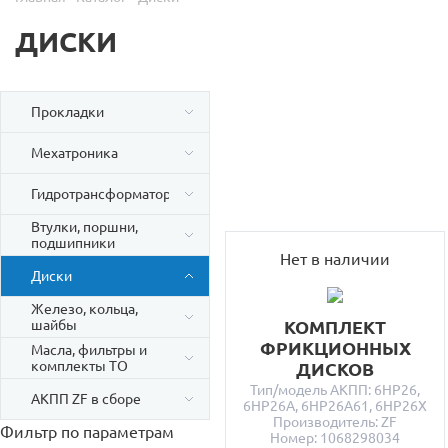
ДИСКИ
Прокладки
Мехатроника
Гидротрансформаторы
Втулки, поршни,
подшипники
Нет в наличии
Диски
Железо, кольца,
шайбы
КОМПЛЕКТ
ФРИКЦИОННЫХ
Масла, фильтры и
комплекты ТО
ДИСКОВ
Тип/модель АКПП: 6HP26,
АКПП ZF в сборе
6HP26A, 6HP26A61, 6HP26X
Производитель: ZF
Фильтр по параметрам
Номер: 1068298034