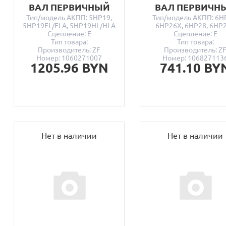
ВАЛ ПЕРВИЧНЫЙ
ВАЛ ПЕРВИЧН
Тип/модель АКПП: 5HP19,
Тип/модель АКПП: 6H
5HP19FL/FLA, 5HP19HL/HLA
6HP26X, 6HP28, 6HP
Сцепление: E
Сцепление: E
Тип товара:
Тип товара:
Производитель: ZF
Производитель: Z
Номер: 1060271007
Номер: 106827113
1205.96 BYN
741.10 BY
Нет в наличии
Нет в наличии