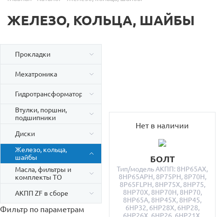
ЖЕЛЕЗО, КОЛЬЦА, ШАЙБЫ
Прокладки
Мехатроника
Гидротрансформаторы
Втулки, поршни,
подшипники
Нет в наличии
Диски
Железо, кольца,
шайбы
БОЛТ
Тип/модель АКПП: 8HP65AX,
Масла, фильтры и
8HP65APH, 8P75PH, 8P70H,
комплекты ТО
8P65FLPH, 8HP75X, 8HP75,
8HP70X, 8HP70H, 8HP70,
АКПП ZF в сборе
8HP65A, 8HP45X, 8HP45,
6HP32, 6HP28X, 6HP28,
Фильтр по параметрам
6HP26X, 6HP26, 6HP21X,