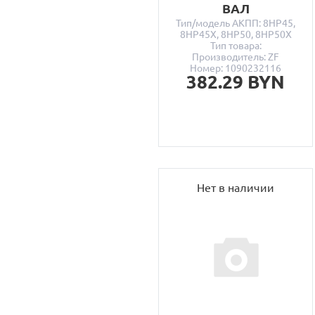
ВАЛ
Тип/модель АКПП: 8HP45,
8HP45X, 8HP50, 8HP50X
Тип товара:
Производитель: ZF
Номер: 1090232116
382.29 BYN
Нет в наличии