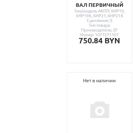
ВАЛ ПЕРВИЧНЫЙ
Тип/модель АКПП: 6HP19,
6HP19X, 6HP21, 6HP21X
Сцепление: E
Тип товара:
Производитель: ZF
Номер: 1071271107
750.84 BYN
Нет в наличии