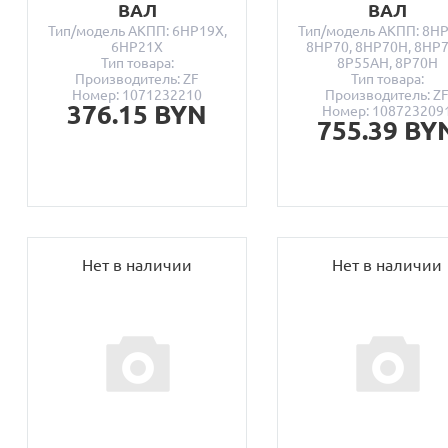
ВАЛ
ВАЛ
Тип/модель АКПП: 6HP19X,
Тип/модель АКПП: 8HP
6HP21X
8HP70, 8HP70H, 8HP7
Тип товара:
8P55AH, 8P70H
Производитель: ZF
Тип товара:
Номер: 1071232210
Производитель: Z
376.15 BYN
Номер: 108723209
755.39 BY
Нет в наличии
Нет в наличии