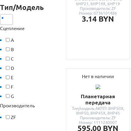
6HP21, 6HP19X, 6HP19
Тип/Модель
Производитель: ZF
Номер: 0736101486
3.14 BYN
Сцепление
A
B
C
D
Нет в наличии
E
F
Планетарная
G
передача
Производитель
Тип/модель АКПП: 8HP50X,
8HP50, 8HP45X, 8HP45
ZF
Производитель: ZF
Номер: 1111240007
595.00 BYN