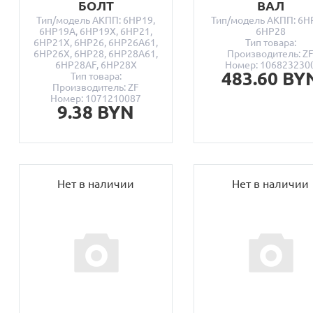
БОЛТ
ВАЛ
Тип/модель АКПП: 6HP19,
Тип/модель АКПП: 6H
6HP19A, 6HP19X, 6HP21,
6HP28
6HP21X, 6HP26, 6HP26A61,
Тип товара:
6HP26X, 6HP28, 6HP28A61,
Производитель: Z
6HP28AF, 6HP28X
Номер: 106823230
483.60 BY
Тип товара:
Производитель: ZF
Номер: 1071210087
9.38 BYN
Нет в наличии
Нет в наличии