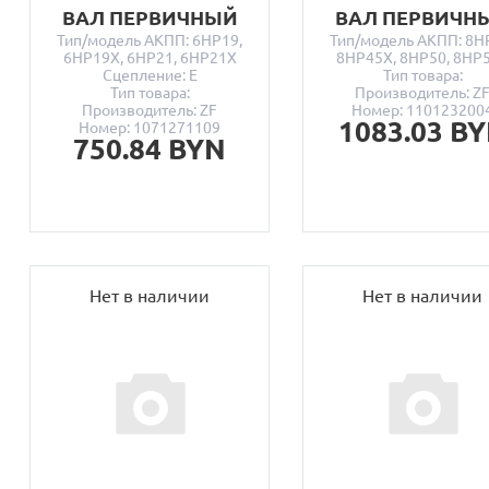
ВАЛ ПЕРВИЧНЫЙ
ВАЛ ПЕРВИЧН
Тип/модель АКПП: 6HP19,
Тип/модель АКПП: 8H
6HP19X, 6HP21, 6HP21X
8HP45X, 8HP50, 8HP
Сцепление: E
Тип товара:
Тип товара:
Производитель: Z
Производитель: ZF
Номер: 110123200
1083.03 B
Номер: 1071271109
750.84 BYN
Нет в наличии
Нет в наличии