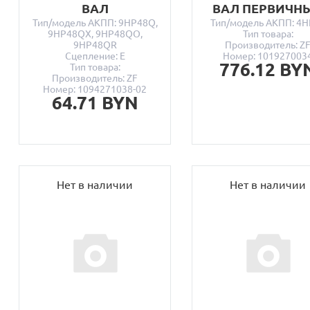
ВАЛ
ВАЛ ПЕРВИЧН
Тип/модель АКПП: 9HP48Q,
Тип/модель АКПП: 4H
9HP48QX, 9HP48QO,
Тип товара:
9HP48QR
Производитель: Z
Сцепление: E
Номер: 101927003
776.12 BY
Тип товара:
Производитель: ZF
Номер: 1094271038-02
64.71 BYN
Нет в наличии
Нет в наличии