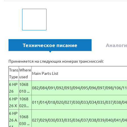
Техническое писание
Аналоги
Применяется на следующих номерах трансмиссий:
Trans
Where
Main Parts List
Type
used
6 HP
1068
082/084/091/092/093/094/095/096/097/098/106/11
26
010 ...
6 HP
1068
011/014/018/020/027/030/033/034/035/037/038/04
26 X
020...
6 HP
1068
26 A
027/029/030/033/035/036/037/038/039/040/041/04
030 ...