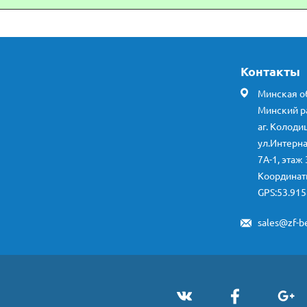
Контакты
Минская об
Минский р
аг. Колоди
ул.Интерн
7А-1, этаж 
Координа
GPS:53.915
sales@zf-be