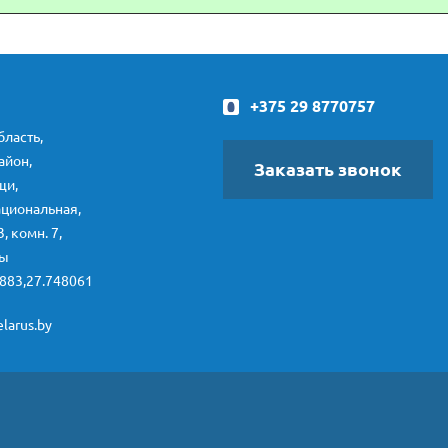
+375 29 8770757
ласть,
айон,
Заказать звонок
щи,
ациональная,
3, комн. 7,
ты
883,27.748061
larus.by