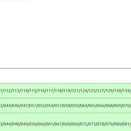
1/112/113/114/115/116/117/118/119/121/124/125/127/129/130/134/
3/044/046/047/051/052/054/057/058/059/064/065/066/068/069/070/
3/044/048/049/056/060/061/067/068/069/072/073/078/079/080/081/