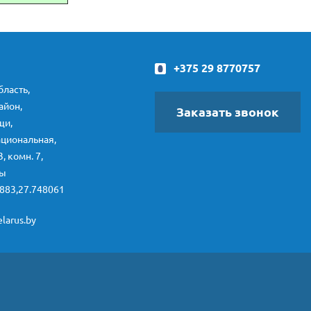
+375 29 8770757
ласть,
айон,
Заказать звонок
щи,
ациональная,
3, комн. 7,
ты
883,27.748061
larus.by