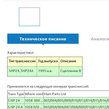
Техническое писание
Аналоги
Характеристики:
Тип трансмиссии
Год выпуска
Описание
5HP24, 5HP24A
1995-н.в.
Сцепление B
Применяется на следующих номерах трансмиссий:
Trans Type
Where used
Main Parts List
5 HP 24
1058 000 ...
003/004/005/009/010/013/014/015/016/
5 HP 24 A
1058 020 ...
003/004/006/007/008/009/010/011/012/