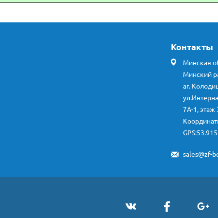
Контакты
Минская об
Минский р
аг. Колоди
ул.Интерн
7А-1, этаж 
Координа
GPS:53.915
sales@zf-be