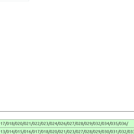
017/018/020/021/022/023/024/026/027/028/029/032/034/035/036/
013/014/015/016/017/018/020/021/023/027/028/029/030/031/032/03