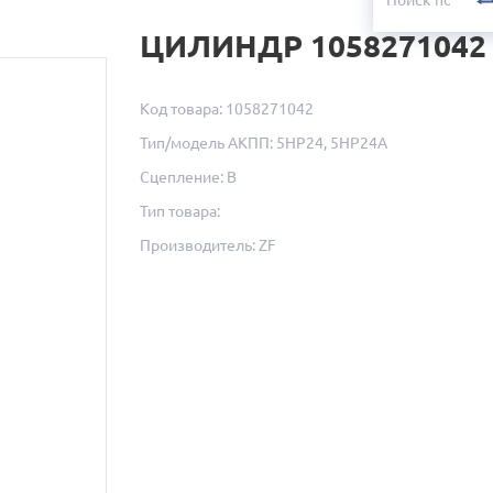
ЦИЛИНДР 1058271042
Код товара: 1058271042
Тип/модель АКПП: 5HP24, 5HP24A
Сцепление: B
Тип товара:
Производитель: ZF