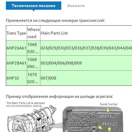
Техническое писание
Аналоги
Применяется на следующих номерах трансмиссий:
Where
Trans Type
Main Parts List
used
1068
6HP26A61
024/029/030/033/036/037/038/039/043/044/04
030 ...
1068
6HP28A61
003/004/006/008/009
090 ...
1070
6HP32
007/008
020 ...
Пример отображения информации на шильде агрегата: