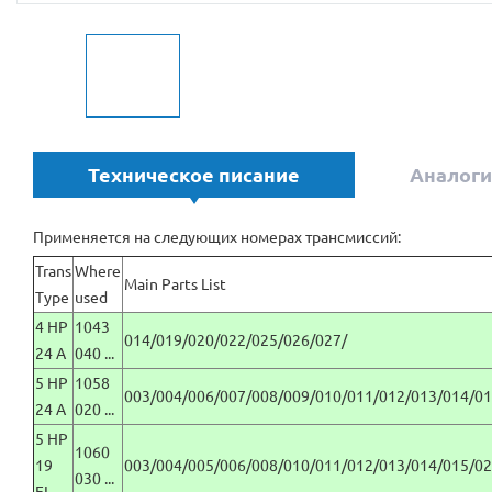
Техническое писание
Аналоги
Применяется на следующих номерах трансмиссий:
Trans
Where
Main Parts List
Type
used
4 HP
1043
014/019/020/022/025/026/027/
24 A
040 ...
5 HP
1058
003/004/006/007/008/009/010/011/012/013/014/01
24 A
020 ...
5 HP
1060
19
003/004/005/006/008/010/011/012/013/014/015/02
030 ...