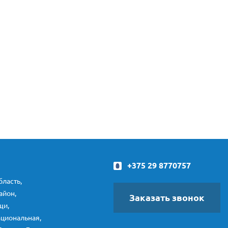
+375 29 8770757
ласть,
айон,
Заказать звонок
щи,
ациональная,