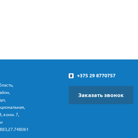
+375 29 8770757
ласть,
айон,
Заказать звонок
щи,
ациональная,
3, комн. 7,
ты
883,27.748061