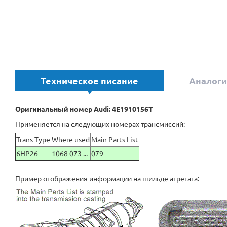
Техническое писание
Аналоги
Оригинальный номер Audi: 4E1910156T
Применяется на следующих номерах трансмиссий:
Trans Type
Where used
Main Parts List
6HP26
1068 073 ...
079
Пример отображения информации на шильде агрегата: