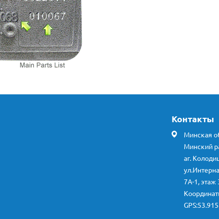
Контакты
Минская об
Минский р
аг. Колоди
ул.Интерн
7А-1, этаж 
Координа
GPS:53.915