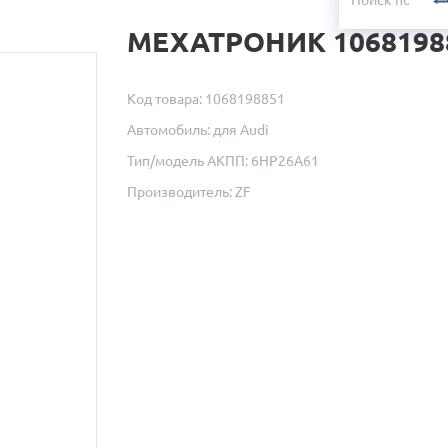
МЕХАТРОНИК 1068198
Код товара: 1068198851
Автомобиль: для Audi
Тип/модель АКПП: 6HP26A61
Производитель: ZF