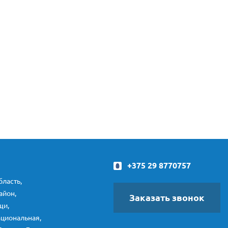
+375 29 8770757
ласть,
айон,
Заказать звонок
щи,
ациональная,