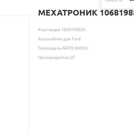
МЕХАТРОНИК 1068198
Код товара: 1068198826
Автомобиль: для Ford
Тип/модель АКПП: 6HP26
Производитель: ZF