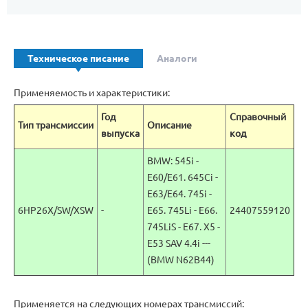
Техническое писание
Аналоги
Применяемость и характеристики:
Год
Справочный
Тип трансмиссии
Описание
выпуска
код
BMW: 545i -
E60/E61. 645Ci -
E63/E64. 745i -
6HP26X/SW/XSW
-
E65. 745Li - E66.
24407559120
745LiS - E67. X5 -
E53 SAV 4.4i ---
(BMW N62B44)
Применяется на следующих номерах трансмиссий: