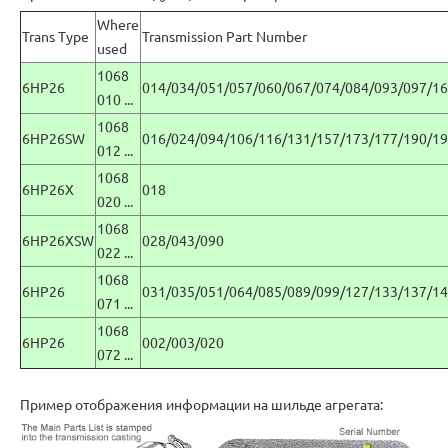
Where
Trans Type
Transmission Part Number
used
1068
6HP26
014/034/051/057/060/067/074/084/093/097/1
010 ...
1068
6HP26SW
016/024/094/106/116/131/157/173/177/190/19
012 ...
1068
6HP26X
018
020 ...
1068
6HP26XSW
028/043/090
022 ...
1068
6HP26
031/035/051/064/085/089/099/127/133/137/14
071 ...
1068
6HP26
002/003/020
072 ...
Пример отображения информации на шильде агрегата: