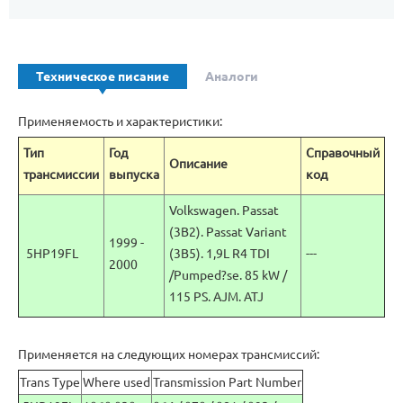
Техническое писание
Аналоги
Применяемость и характеристики:
Тип
Год
Справочный
Описание
трансмиссии
выпуска
код
Volkswagen. Passat
(3B2). Passat Variant
1999 -
5HP19FL
(3B5). 1,9L R4 TDI
---
2000
/Pumped?se. 85 kW /
115 PS. AJM. ATJ
Применяется на следующих номерах трансмиссий:
Trans Type
Where used
Transmission Part Number