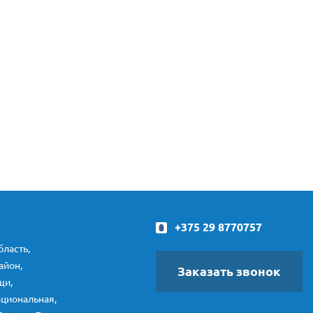
+375 29 8770757
ласть,
айон,
Заказать звонок
щи,
ациональная,