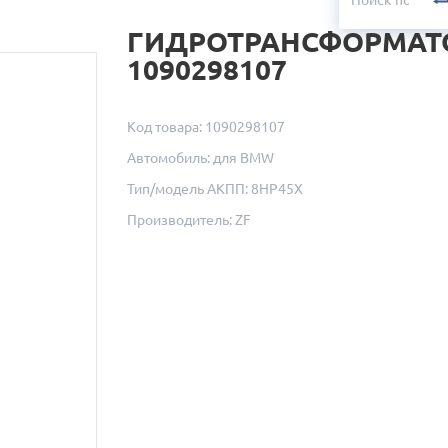
ГИДРОТРАНСФОРМАТ
1090298107
Код товара: 1090298107
Автомобиль: для BMW
Тип/модель АКПП: 8HP45X
Производитель: ZF