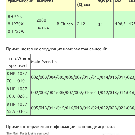
трансмиссии
выпуска
зубцов
мм
мм
(S), мм
8HP70,
2008 -
8HP70X,
B Clutch
2,12
198,3
17
38
по н.в.
8HP55A
Применяется на следующих номерах трансмиссий:
Trans
Where
Main Parts List
Type
used
8 HP
1087
002/003/004/005/006/007/012/013/014/016/017/023
70
010 ...
8 HP
1087
002/003/004/005/007/009/010/011/012/013/014/016
70 X
020 ...
8 HP
1087
005/013/014/015/016/018/019/021/022/023/024/030
55 A
030 ...
Пример отображения информации на шильде агрегата: