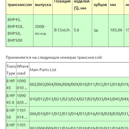
Позиция
изделия
трансмиссии
выпуска
зубцов
мм
м
(S), мм
8HP45,
8HP45X,
2008 -
B Clutch
5.6
185,06
1
36
8HP50,
по н.в.
8HP50X
Применяется на следующих номерах трансмиссий:
Trans
Where
Main Parts List
Type
used
8 HP
1090
002/003/004/006/008/009/010/011/012/015/018/019
45
010 ...
8 HP
1090
010/012/013/021/023/024/027/029/033/043/045/049
45 X
020 ...
8 HP
1101
006/010/011/012/013/014/015/016/018/028/030/031
50
014 ...
8 HP
1101
002/008/009/012/016/017/018/019/020/021/024/025