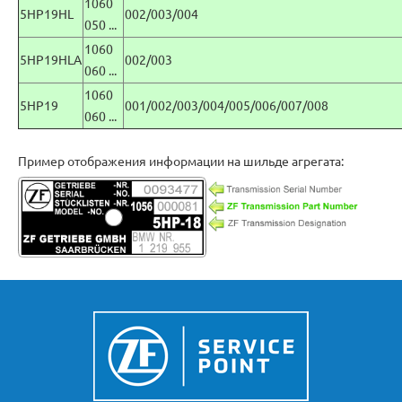
1060
5HP19HL
002/003/004
050 ...
1060
5HP19HLA
002/003
060 ...
1060
5HP19
001/002/003/004/005/006/007/008
060 ...
Пример отображения информации на шильде агрегата: