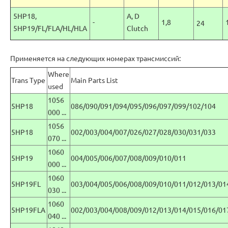
5HP18,
A, D
-
1,8
24
5HP19/FL/FLA/HL/HLA
Clutch
Применяется на следующих номерах трансмиссий:
Where
Trans Type
Main Parts List
used
1056
5HP18
086/090/091/094/095/096/097/099/102/104
000 ...
1056
5HP18
002/003/004/007/026/027/028/030/031/033
070 ...
1060
5HP19
004/005/006/007/008/009/010/011
000 ...
1060
5HP19FL
003/004/005/006/008/009/010/011/012/013/01
030 ...
1060
5HP19FLA
002/003/004/008/009/012/013/014/015/016/01
040 ...