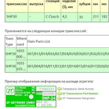
Позиция
изделия
трансмиссии
выпуска
зубцов
мм
мм
(S), мм
5HP30
-
C Clutch
4,5
211
182
32
Применяется на следующих номерах трансмиссий:
Trans
Where
Main Parts List
Type
used
1055
5HP30
007/015/019/026/027/028/029/030/031/032/033/03
000 ...
1055
5HP30
001/004/010/011/012/013/014/015/016/017/020/02
070 ...
Пример отображения информации на шильде агрегата: