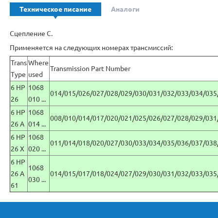
Техническое писание
Аналоги
Сцепление C.
Применяется на следующих номерах трансмиссий:
Trans
Where
Transmission Part Number
Type
used
6 HP
1068
014/015/026/027/028/029/030/031/032/033/034/035
26
010 ...
6 HP
1068
008/010/014/017/020/021/025/026/027/028/029/031
26 A
014 ...
6 HP
1068
011/014/018/020/027/030/033/034/035/036/037/038
26 X
020 ...
6 HP
1068
26 A
014/015/017/018/024/027/029/030/031/032/033/035
030 ...
61